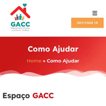
DESTINAR IR
Como Ajudar
Home
»
Como Ajudar
Espaço
GACC