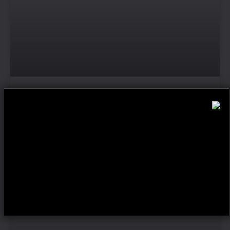
DECLARE COM PROPÓSITO:
TRANSFORME SEU “IR” EM CUIDADO E
ACOLHIMENTO
VEJA MAIS
NOTÍCIAS