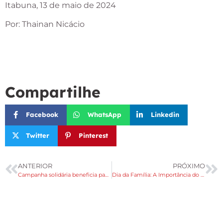
Itabuna, 13 de maio de 2024
Por: Thainan Nicácio
Compartilhe
Facebook
WhatsApp
Linkedin
Twitter
Pinterest
ANTERIOR
PRÓXIMO
Campanha solidária beneficia pacientes e familiares da Casa de Apoio do Gacc Sul Bahia
Dia da Família: A Importância do Apoio Familiar no Tratamento do Câncer Infantojuvenil