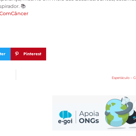
pirador. 📚
sComCâncer
ter
Pinterest
Espetáculo – G