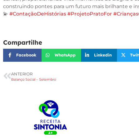
construindo pontes para um futuro mais brilhante e ins
💫
#ContaçãoDeHistórias
#ProjetoPratoFor
#Criança
Compartilhe
Facebook
WhatsApp
Linkedin
Twit
ANTERIOR
Balanço Social – Setembro