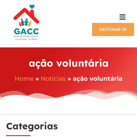
DESTINAR IR
ação voluntária
Home
»
Notícias
»
ação voluntária
Categorias