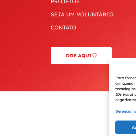
PROJETOS
SEJA UM VOLUNTÁRIO
CONTATO
DOE AQUI
Para fornec
armazenar e
tecnologia
IDs exclusi
negativamen
Gerenciar s
A