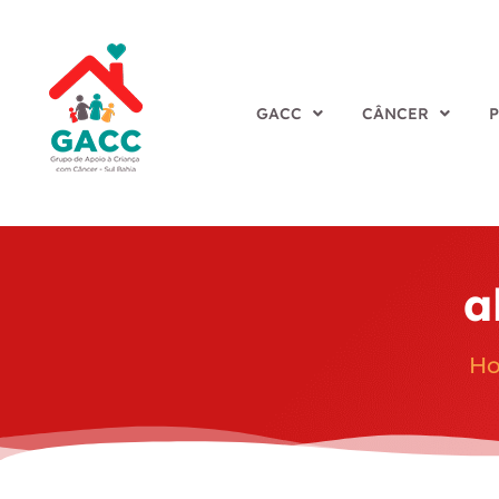
GACC
CÂNCER
a
H