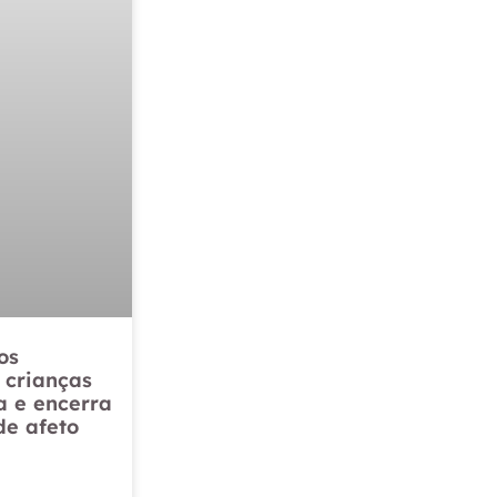
os
 crianças
a e encerra
de afeto