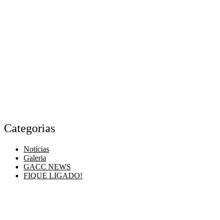
d
Home
»
Notícias
»
diadascriançasgaccitabuna
Categorias
Menu
Notícias
Galeria
GACC NEWS
FIQUE LIGADO!