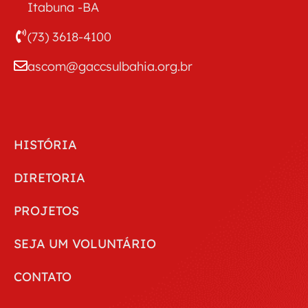
Itabuna -BA
(73) 3618-4100
ascom@gaccsulbahia.org.br
HISTÓRIA
DIRETORIA
PROJETOS
SEJA UM VOLUNTÁRIO
CONTATO