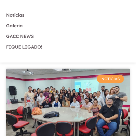
Notícias
Galeria
GACC NEWS
FIQUE LIGADO!
NOTÍCIAS