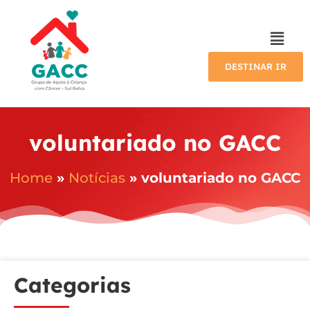
DESTINAR IR
voluntariado no GACC
Home
»
Notícias
»
voluntariado no GACC
Categorias